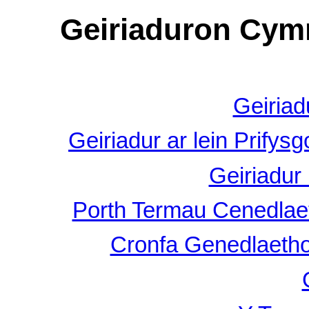
Geiriaduron Cym
Geiriad
Geiriadur ar lein Prify
Geiriadur
Porth Termau Cenedlaet
Cronfa Genedlaetho