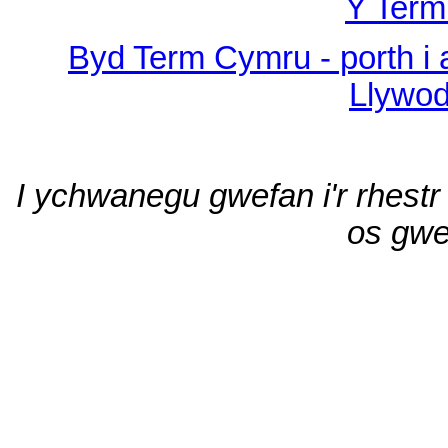
Y Term
Byd Term Cymru - porth i
Llywo
I ychwanegu gwefan i'r rhestr
os gwe